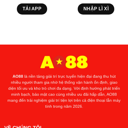
TẢI APP
NHẬP LÌ XÌ
AO88
là nền tảng giải trí trực tuyến hiện đại đang thu hút
nhiều người tham gia nhờ hệ thống vận hành ổn định, giao
diện tối ưu và kho trò chơi đa dạng. Với định hướng phát triển
minh bạch, bảo mật cao cùng nhiều ưu đãi hấp dẫn, AO88
mang đến trải nghiệm giải trí tiện lợi trên cả điện thoại lẫn máy
tính trong năm 2026.
VỀ CHÚNG TÔI