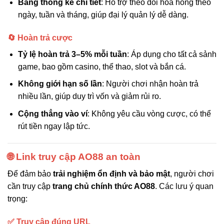
Bảng thống kê chi tiết
: Hỗ trợ theo dõi hoa hồng theo
ngày, tuần và tháng, giúp đại lý quản lý dễ dàng.
🔄 Hoàn trả cược
Tỷ lệ hoàn trả 3–5% mỗi tuần
: Áp dụng cho tất cả sảnh
game, bao gồm casino, thể thao, slot và bắn cá.
Không giới hạn số lần
: Người chơi nhận hoàn trả
nhiều lần, giúp duy trì vốn và giảm rủi ro.
Cộng thẳng vào ví
: Không yêu cầu vòng cược, có thể
rút tiền ngay lập tức.
🌐 Link truy cập AO88 an toàn
Để đảm bảo
trải nghiệm ổn định và bảo mật
, người chơi
cần truy cập
trang chủ chính thức AO88
. Các lưu ý quan
trọng:
✅ Truy cập đúng URL