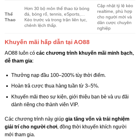
Cập nhật tỷ lệ kèo
Hơn 30 bộ môn thể thao từ bóng
realtime, phù hợp
Thể
đá, bóng rổ, tennis, eSports,…
cho người mới và
Thao
Kèo trước và trong trận liên tục,
dân cược chuyên
chênh lệch thấp.
nghiệp
Khuyến mãi hấp dẫn tại AO88
AO88 luôn có
các chương trình khuyến mãi minh bạch,
dễ tham gia
:
Thưởng nạp đầu 100–200% tùy thời điểm.
Hoàn trả cược thua hàng tuần từ 3–5%.
Khuyến mãi theo sự kiện, giới thiệu bạn bè và ưu đãi
dành riêng cho thành viên VIP.
Các chương trình này giúp
gia tăng vốn và trải nghiệm
giải trí cho người chơi
, đồng thời khuyến khích người
mới tham gia.