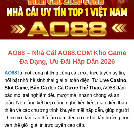
AO88 – Nhà Cái AO88.COM Kho Game
Đa Dạng, Ưu Đãi Hấp Dẫn 2026
AO88
là một trong những cổng cá cược trực tuyến uy tín,
nổi bật nhờ hệ sinh thái giải trí toàn diện. Từ
Live Casino
,
Slot Game
,
Bắn Cá
đến
Cá Cược Thể Thao
, AO88 đảm
bảo mọi trải nghiệm đều mượt mà, nhanh chóng và an
toàn. Nền tảng kết hợp công nghệ tiên tiến, giao diện thân
thiện và các chương trình khuyến mãi hấp dẫn, giúp người
chơi mới lẫn cao thủ lâu năm đều có cơ hội tận hưởng trọn
vẹn thế giới giải trí trực tuyến cao cấp.