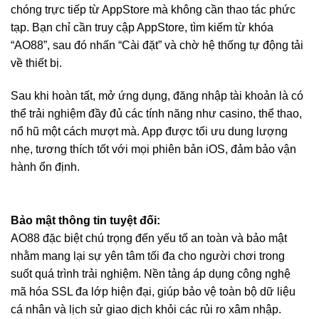
chóng trực tiếp từ AppStore mà không cần thao tác phức
tạp. Bạn chỉ cần truy cập AppStore, tìm kiếm từ khóa
“AO88”, sau đó nhấn “Cài đặt” và chờ hệ thống tự động tải
về thiết bị.
Sau khi hoàn tất, mở ứng dụng, đăng nhập tài khoản là có
thể trải nghiệm đầy đủ các tính năng như casino, thể thao,
nổ hũ một cách mượt mà. App được tối ưu dung lượng
nhẹ, tương thích tốt với mọi phiên bản iOS, đảm bảo vận
hành ổn định.
Bảo mật thông tin tuyệt đối:
AO88 đặc biệt chú trọng đến yếu tố an toàn và bảo mật
nhằm mang lại sự yên tâm tối đa cho người chơi trong
suốt quá trình trải nghiệm. Nền tảng áp dụng công nghệ
mã hóa SSL đa lớp hiện đại, giúp bảo vệ toàn bộ dữ liệu
cá nhân và lịch sử giao dịch khỏi các rủi ro xâm nhập.