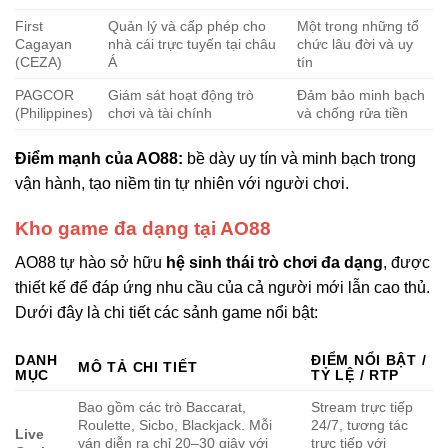
First
Quản lý và cấp phép cho
Một trong những tổ
Cagayan
nhà cái trực tuyến tại châu
chức lâu đời và uy
(CEZA)
Á
tín
PAGCOR
Giám sát hoạt động trò
Đảm bảo minh bạch
(Philippines)
chơi và tài chính
và chống rửa tiền
Điểm mạnh của AO88:
bề dày uy tín và minh bạch trong
vận hành, tạo niềm tin tự nhiên với người chơi.
Kho game đa dạng tại AO88
AO88 tự hào sở hữu
hệ sinh thái trò chơi đa dạng
, được
thiết kế để đáp ứng nhu cầu của cả người mới lẫn cao thủ.
Dưới đây là chi tiết các sảnh game nổi bật:
DANH
ĐIỂM NỔI BẬT /
MÔ TẢ CHI TIẾT
MỤC
TỶ LỆ / RTP
Bao gồm các trò Baccarat,
Stream trực tiếp
Roulette, Sicbo, Blackjack. Mỗi
24/7, tương tác
Live
ván diễn ra chỉ 20–30 giây với
trực tiếp với