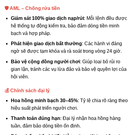
🛡️ AML – Chống rửa tiền
Giám sát 100% giao dịch nạp/rút
: Mỗi lệnh đều được
hệ thống tự động kiểm tra, bảo đảm dòng tiền minh
bạch và hợp pháp.
Phát hiện giao dịch bất thường
: Các hành vi đáng
ngờ sẽ được tạm khóa và rà soát trong vòng 24 giờ.
Bảo vệ cộng đồng người chơi
: Giúp loại bỏ rủi ro
gian lận, tránh các vụ lừa đảo và bảo vệ quyền lợi của
hội viên.
💰 Chính sách đại lý
Hoa hồng minh bạch 30–45%
: Tỷ lệ chia rõ ràng theo
hiệu suất phát triển người chơi.
Thanh toán đúng hạn
: Đại lý nhận hoa hồng hàng
tuần, đảm bảo dòng tiền ổn định.