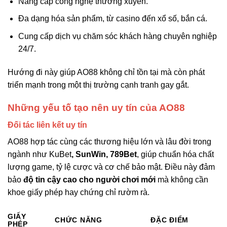
Nâng cấp công nghệ thường xuyên.
Đa dạng hóa sản phẩm, từ casino đến xổ số, bắn cá.
Cung cấp dịch vụ chăm sóc khách hàng chuyên nghiệp
24/7.
Hướng đi này giúp AO88 không chỉ tồn tại mà còn phát
triển mạnh trong một thị trường cạnh tranh gay gắt.
Những yếu tố tạo nên uy tín của AO88
Đối tác liên kết uy tín
AO88 hợp tác cùng các thương hiệu lớn và lâu đời trong
ngành như KuBet
, SunWin, 789Bet
, giúp chuẩn hóa chất
lượng game, tỷ lệ cược và cơ chế bảo mật. Điều này đảm
bảo
độ tin cậy cao cho người chơi mới
mà không cần
khoe giấy phép hay chứng chỉ rườm rà.
GIẤY
CHỨC NĂNG
ĐẶC ĐIỂM
PHÉP