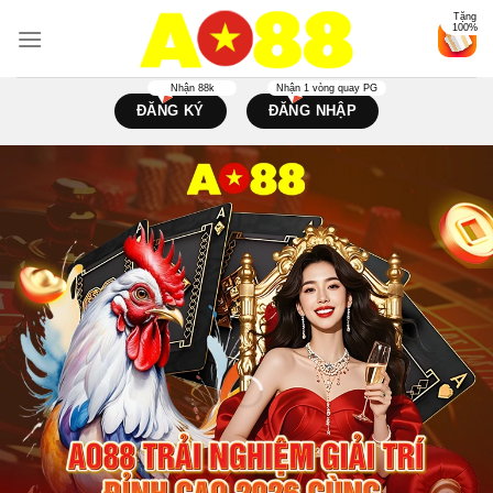
Bỏ
qua
nội
dung
ĐĂNG KÝ
ĐĂNG NHẬP