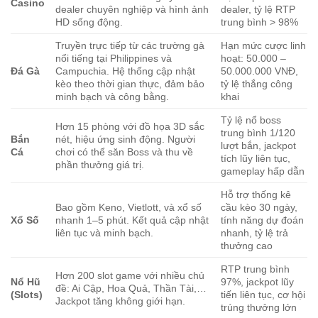
Casino
dealer chuyên nghiệp và hình ảnh
dealer, tỷ lệ RTP
HD sống động.
trung bình > 98%
Truyền trực tiếp từ các trường gà
Hạn mức cược linh
nổi tiếng tại Philippines và
hoạt: 50.000 –
Đá Gà
Campuchia. Hệ thống cập nhật
50.000.000 VNĐ,
kèo theo thời gian thực, đảm bảo
tỷ lệ thắng công
minh bạch và công bằng.
khai
Tỷ lệ nổ boss
Hơn 15 phòng với đồ họa 3D sắc
trung bình 1/120
Bắn
nét, hiệu ứng sinh động. Người
lượt bắn, jackpot
Cá
chơi có thể săn Boss và thu về
tích lũy liên tục,
phần thưởng giá trị.
gameplay hấp dẫn
Hỗ trợ thống kê
Bao gồm Keno, Vietlott, và xổ số
cầu kèo 30 ngày,
Xổ Số
nhanh 1–5 phút. Kết quả cập nhật
tính năng dự đoán
liên tục và minh bạch.
nhanh, tỷ lệ trả
thưởng cao
RTP trung bình
Hơn 200 slot game với nhiều chủ
Nổ Hũ
97%, jackpot lũy
đề: Ai Cập, Hoa Quả, Thần Tài,…
(Slots)
tiến liên tục, cơ hội
Jackpot tăng không giới hạn.
trúng thưởng lớn