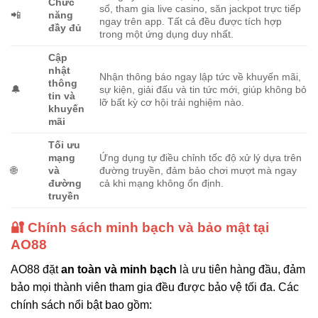
Chức
số, tham gia live casino, săn jackpot trực tiếp
📲
năng
ngay trên app. Tất cả đều được tích hợp
đầy đủ
trong một ứng dụng duy nhất.
Cập
nhật
Nhận thông báo ngay lập tức về khuyến mãi,
thông
🔔
sự kiện, giải đấu và tin tức mới, giúp không bỏ
tin và
lỡ bất kỳ cơ hội trải nghiệm nào.
khuyến
mãi
Tối ưu
mạng
Ứng dụng tự điều chỉnh tốc độ xử lý dựa trên
🌐
và
đường truyền, đảm bảo chơi mượt mà ngay
đường
cả khi mạng không ổn định.
truyền
🔐 Chính sách minh bạch và bảo mật tại
AO88
AO88 đặt
an toàn và minh bạch
là ưu tiên hàng đầu, đảm
bảo mọi thành viên tham gia đều được bảo vệ tối đa. Các
chính sách nổi bật bao gồm: